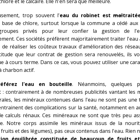
chlore et le calcaire. Elle n'en sera que meilleure.
sement, trop souvent l'
eau du robinet est
mal
traité
à base de chlore, surtout lorsque la commune a cédé aux 
 groupes privés pour leur confier la gestion de l'
sement. Ces sociétés préfèrent majoritairement traiter l'eau
 de réaliser les coûteux travaux d'amélioration des résea
titude que leur contrat de gestion sera renouvelés, ils v
 à cours terme. Dans ce cas, vous pouvez utiliser une car
 à charbon actif.
référez l'eau en bouteille
. Néanmoins, quelques pr
 : contrairement à de nombreuses publicités vantant les 
ales, les minéraux contenues dans l'eau ne sont pas une 
 entrainent des complications sur la santé, notamment en
de calculs rénaux. Ces minéreaux ne sont que très peu as
me. Notre corps assimile les minéraux issus de la nourit
 fruits et des légumes), pas ceux contenus dans l'eau. Rien 
tion équilibrée constituée de beaucoup de fruits e