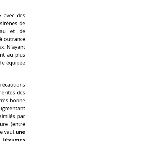
e
avec des
sirènes de
eau et de
 à outrance
ux. N'ayant
ont au plus
afe équipée
écautions
mérites des
très bonne
 augmentant
similés par
ure (entre
ne vaut
une
t légumes