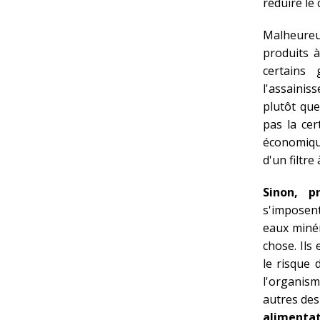
réduire le 
Malheureu
produits 
certains
l'assainis
plutôt que
pas la cer
économique
d'un filtre
Sinon, p
s'imposent
eaux minér
chose. Ils
le risque 
l'organis
autres des
alimenta