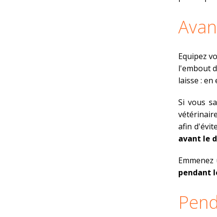
Avan
Equipez v
l'embout d
laisse : en
Si vous sa
vétérinair
afin d'évi
avant le 
Emmenez un
pendant l
Pend