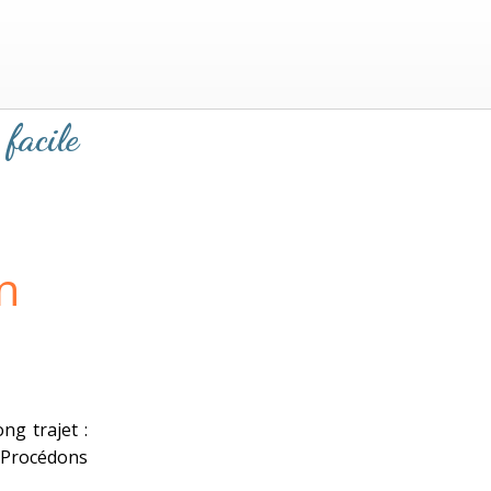
 facile
n
ng trajet :
. Procédons