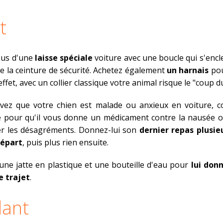
t
ous d'une
laisse spéciale
voiture avec une boucle qui s'enc
e la ceinture de sécurité. Achetez également
un harnais
pou
 effet, avec un collier classique votre animal risque le "coup du
vez que votre chien est malade ou anxieux en voiture, co
e pour qu'il vous donne un médicament contre la nausée o
ter les désagréments. Donnez-lui son
dernier repas plusie
départ
, puis plus rien ensuite.
e jatte en plastique et une bouteille d'eau pour
lui donn
e trajet
.
ant