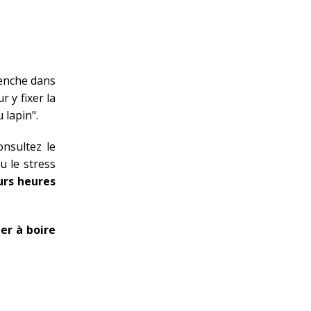
lenche dans
r y fixer la
 lapin".
nsultez le
u le stress
urs heures
er à boire