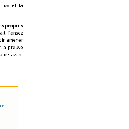
tion et la
os propres
ait. Pensez
voir amener
r la preuve
clame avant
n-