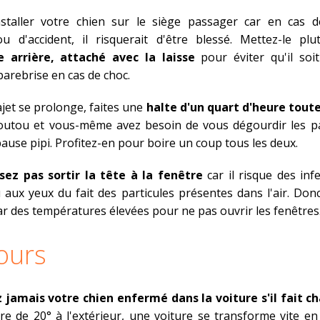
installer votre chien sur le siège passager car en cas d
u d'accident, il risquerait d'être blessé. Mettez-le plu
 arrière, attaché avec la laisse
pour éviter qu'il soi
 parebrise en cas de choc.
ajet se prolonge, faites une
halte d'un quart d'heure toute
outou et vous-même avez besoin de vous dégourdir les pa
pause pipi. Profitez-en pour boire un coup tous les deux.
ssez pas sortir la tête à la fenêtre
car il risque des inf
u aux yeux du fait des particules présentes dans l'air. Donc
r des températures élevées pour ne pas ouvrir les fenêtres
ours
z jamais votre chien enfermé dans la voiture s'il fait c
e de 20° à l'extérieur, une voiture se transforme vite en