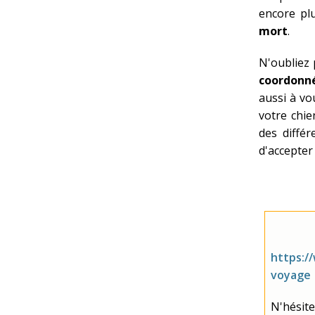
encore plu
mort
.
N'oubliez 
coordonn
aussi à v
votre chie
des différ
d'accepter
https:/
voyage
N'hésite