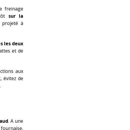
e freinage
tôt
sur la
t projeté à
s les deux
ttes et de
ections aux
, évitez de
.
haud
. A une
 fournaise,