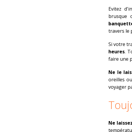
Evitez d'
brusque o
banquette
travers le
Si votre tr
heures
. T
faire une 
Ne le lai
oreilles o
voyager pa
Touj
Ne laisse
températur