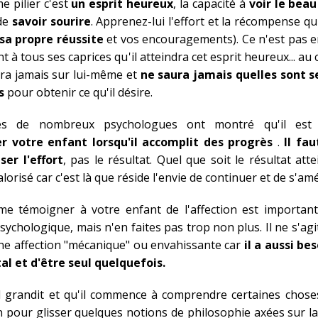
e pilier c'est
un esprit heureux
, la capacité à
voir le beau
de
savoir sourire
. Apprenez-lui l'effort et la récompense qu'
sa propre réussite
et vos encouragements). Ce n'est pas e
t à tous ses caprices qu'il atteindra cet esprit heureux... au c
ra jamais sur lui-même et
ne saura jamais quelles sont s
es
pour obtenir ce qu'il désire.
es de nombreux psychologues ont montré qu'il est 
er votre enfant lorsqu'il accomplit des progrès
.
Il fa
er l'effort
, pas le résultat. Quel que soit le résultat attei
alorisé car c'est là que réside l'envie de continuer et de s'amé
e témoigner à votre enfant de l'affection est importan
sychologique, mais n'en faites pas trop non plus. Il ne s'agi
e affection "mécanique" ou envahissante car
il a aussi be
al et d'être seul quelquefois.
il grandit et qu'il commence à comprendre certaines choses
n pour glisser quelques notions de philosophie axées sur l