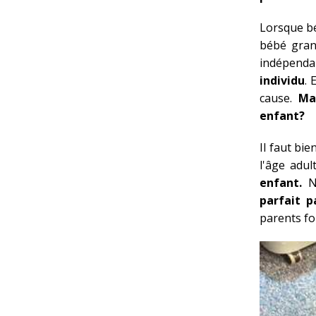
Lorsque béb
bébé gran
indépendanc
individu
. 
cause.
Ma
enfant?
Il faut bi
l'âge adul
enfant.
No
parfait p
parents f