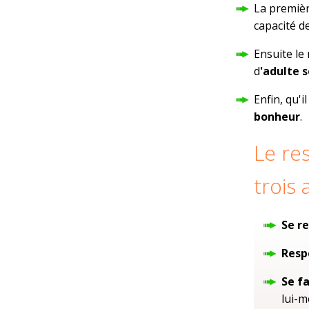
La premièr
capacité d
Ensuite le
d
'adulte 
Enfin, qu'
bonheur
.
Le re
trois 
Se r
Resp
Se f
lui-