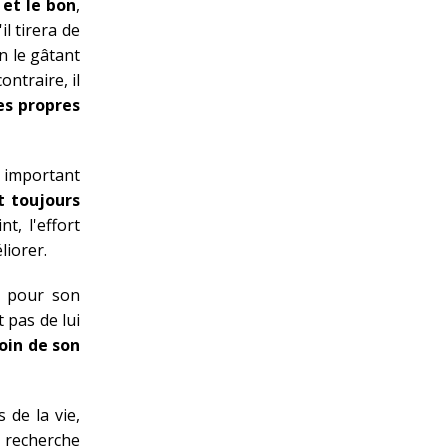
 et le bon
,
il tirera de
n le gâtant
ontraire, il
es propres
important
ut toujours
nt, l'effort
liorer.
t pour son
t pas de lui
soin de son
 de la vie,
a recherche