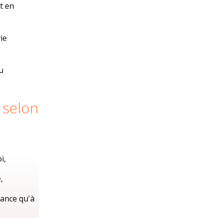
it en
ie
du
 selon
i,
,
tance qu'à