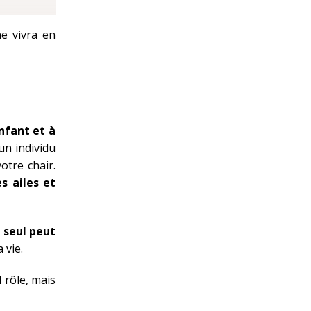
e vivra en
enfant et à
 un individu
otre chair.
s ailes et
 seul peut
 vie.
 rôle, mais