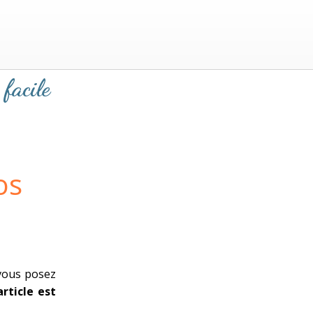
 facile
os
 vous posez
article est