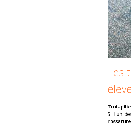
Les t
élev
Trois pili
Si l'un des
l'ossatur