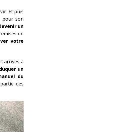
vie. Et puis
e pour son
 devenir un
 remises en
ever votre
: arrivés à
éduquer un
manuel du
partie des