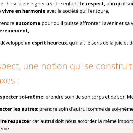
e chose à enseigner à votre enfant:
le respect,
afin qu'il so
e
vivre en harmonie
avec la société qui l'entoure,
 rendre
autonome
pour qu'il puisse affronter l'avenir et sa v
sereinement,
il développe
un esprit heureux
, qu'il ait le sens de la joie et 
spect, une notion qui se construit
axes :
especter soi-même
: prendre soin de son corps et de son Mo
ecter les autres
: prendre soin d'autrui comme de soi-même
aire respecte
r car autrui doit nous accorder la même impor
même.