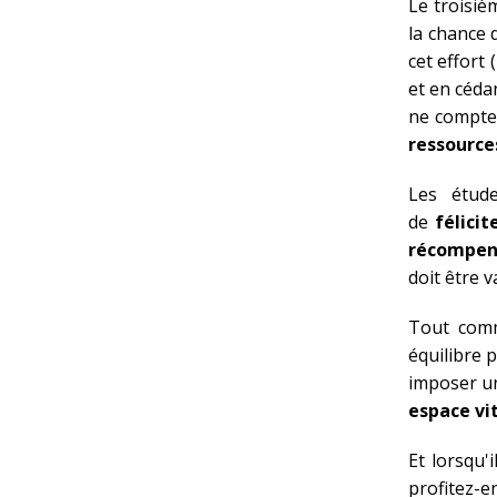
Le troisièm
la chance 
cet effort (
et en cédan
ne compte
ressourc
Les étud
de
félicit
récompens
doit être v
Tout comm
équilibre p
imposer un
espace vit
Et lorsqu'
profitez-e