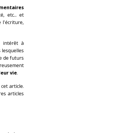
émentaires
 etc... et
e
l'écriture,
 intérêt à
 lesquelles
e de futurs
eureusement
leur vie
.
et article.
s articles