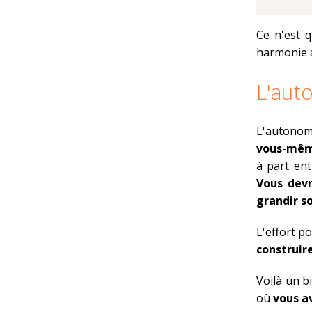
Ce n'est 
harmonie a
L'aut
L'autonomi
vous-mê
à part ent
Vous devr
grandir s
L'effort p
construir
Voilà un b
où
vous av