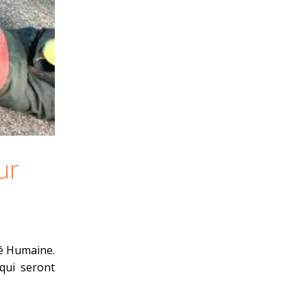
ur
té Humaine.
, qui seront